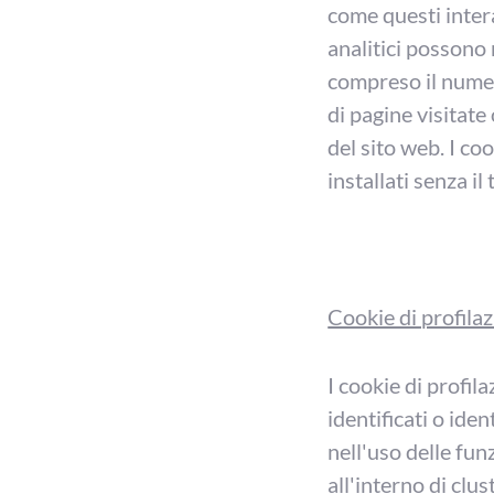
come questi intera
analitici possono
compreso il numer
di pagine visitat
del sito web. I c
installati senza il
Cookie di profila
I cookie di profil
identificati o ide
nell'uso delle fun
all'interno di clu