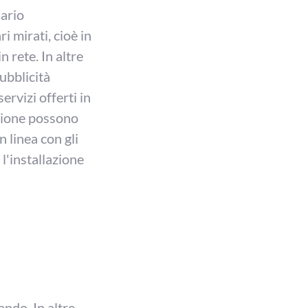
sario
i mirati, cioè in
 rete. In altre
pubblicità
ervizi offerti in
azione possono
n linea con gli
l'installazione
ando. In altre