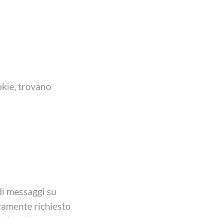
okie, trovano
 di messaggi su
icamente richiesto