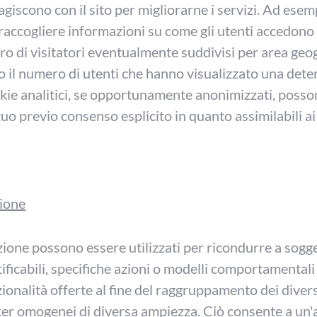
giscono con il sito per migliorarne i servizi. Ad esemp
 raccogliere informazioni su come gli utenti accedono 
o di visitatori eventualmente suddivisi per area geog
e o il numero di utenti che hanno visualizzato una det
ookie analitici, se opportunamente anonimizzati, poss
 tuo previo consenso esplicito in quanto assimilabili ai
zione
azione possono essere utilizzati per ricondurre a sogg
ntificabili, specifiche azioni o modelli comportamentali
zionalità offerte al fine del raggruppamento dei diversi
ster omogenei di diversa ampiezza. Ciò consente a un'