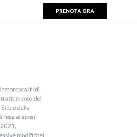
PRENOTA ORA
amoresca.it
(di
l trattamento dei
 Sito e della
è resa ai sensi
o 2021,
ssive modifiche),