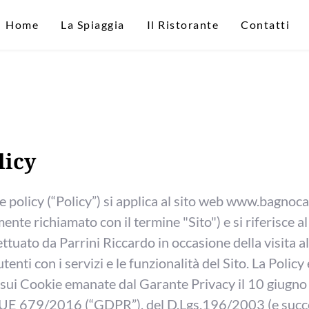
Home
La Spiaggia
Il Ristorante
Contatti
licy
 policy (“Policy”) si applica al sito web w
ww.bagnocal
nte richiamato con il termine "Sito") e si riferisce a
ettuato da Parrini Riccardo in occasione della visita al
tenti con i servizi e le funzionalità del Sito. La Policy 
 sui Cookie emanate dal Garante Privacy il 10 giugn
UE 679/2016 (“GDPR”), del D.Lgs.196/2003 (e succe