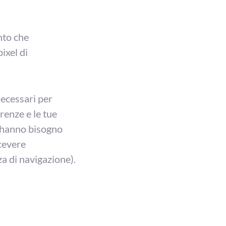
nto che
ixel di
necessari per
renze e le tue
i hanno bisogno
icevere
za di navigazione).