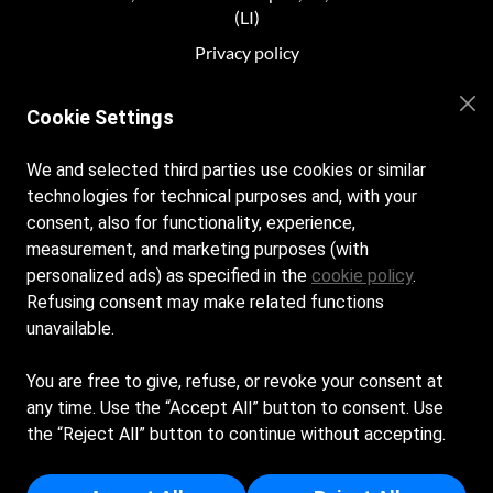
(LI)
Priv
acy policy
Cookie policy
Cookie Settings
We and selected third parties use cookies or similar
ORARI
technologies for technical purposes and, with your
consent, also for functionality, experience,
Tutti i giorni dalle 09.00 alle 19.00
measurement, and marketing purposes (with
personalized ads) as specified in the
cookie policy
.
SEGUICI SUI NOSTRI SOCIAL
Refusing consent may make related functions
unavailable.
Facebook
You are free to give, refuse, or revoke your consent at
any time. Use the “Accept All” button to consent. Use
the “Reject All” button to continue without accepting.
Parrini Riccardo - Sede Legale: LOCALITA' 
CALAMORESCA - 57025 - PIOMBINO (LI) - Iscritta al 